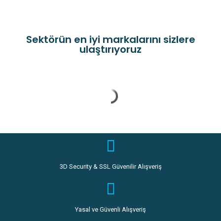
5
Sektörün en iyi markalarını sizlere
ulaştırıyoruz
3D Security & SSL Güvenilir Alışveriş
Yasal ve Güvenli Alışveriş