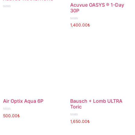
Acuvue OASYS ® 1-Day
30P
Rated
0
out
of
Rated
1,400.00
₺
5
0
out
of
5
Air Optix Aqua 6P
Bausch + Lomb ULTRA
Toric
Rated
500.00
₺
0
Rated
1,650.00
₺
out
0
of
out
5
of