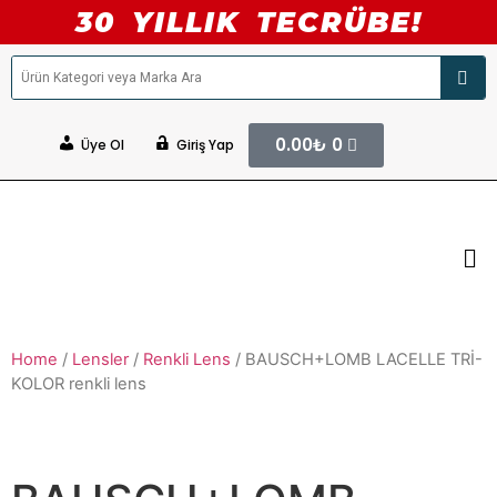
30 YILLIK TECRÜBE!
0.00
₺
0
Üye Ol
Giriş Yap
Home
/
Lensler
/
Renkli Lens
/ BAUSCH+LOMB LACELLE TRİ-
KOLOR renkli lens