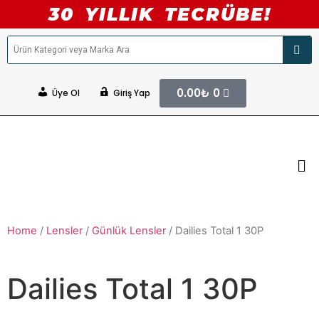
30 YILLIK TECRÜBE!
0.00
₺
0
Üye Ol
Giriş Yap
Home
/
Lensler
/
Günlük Lensler
/ Dailies Total 1 30P
Dailies Total 1 30P