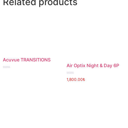
Related products
Acuvue TRANSITIONS
Air Optix Night & Day 6P
Rated
0
Rated
1,800.00
₺
out
0
of
out
5
of
5