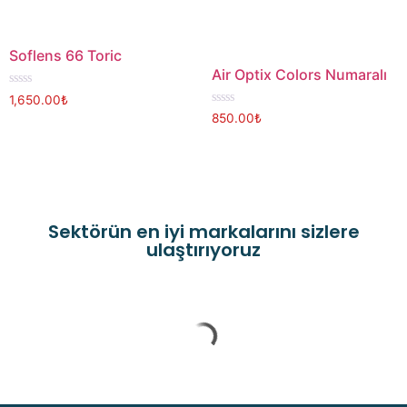
Soflens 66 Toric
Air Optix Colors Numaralı
Rated
1,650.00
₺
0
Rated
850.00
₺
out
0
of
out
5
of
5
Sektörün en iyi markalarını sizlere
ulaştırıyoruz