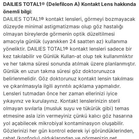
DAILIES TOTAL1® (Delefilcon A) Kontakt Lens hakkında
önemli bilgi:
DAILIES TOTAL1® kontakt lensleri, görmeyi bozmayacak
düzeyde minimal astigmatizması olup göz hastalığı
olmayan bireylerde görmenin optik düzeltilmesi
amacıyla günlük (uyanıkken 24 saatten az) kullanıma
yöneliktir. DAILIES TOTAL1® kontakt lensleri sadece bir
kez takılabilir ve Günlük Kullan-at olup tek kullanımlıktır
ve her takma süresi sonunda atılmak üzere planlanmıştır.
Günlük en uzun takma süresi göz doktorunuzca
belirlenmelidir. Göz doktorunuz kontakt lensin takılması
ve çıkarılmasıyla ilgili ayrıntılı açıklama yapmalıdır.
Lensleri tutmadan önce her zaman ellerinizi iyice
yıkayınız ve kurulayınız. Kontakt lenslerinizin steril
olmayan sıvılarla (musluk suyu ve tükürük gibi) temas
etmesine asla izin vermeyiniz çünkü kalıcı göz hasarına
yol açabilecek mikrobiyal kontaminasyon oluşabilir.
Gözlerinizi her gün kontrol ederek iyi göründüklerinden,
rahat (konforlu) olduklarından ve görmenizin net