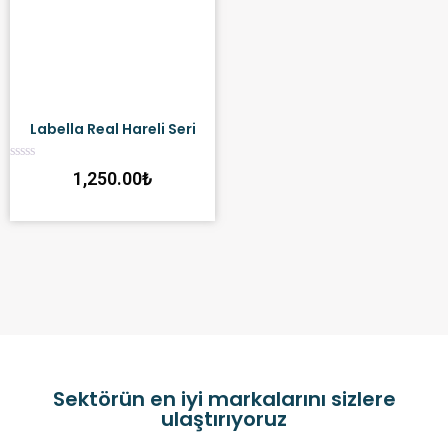
Labella Real Hareli Seri
Rated
1,250.00
₺
0
out
of
5
Sektörün en iyi markalarını sizlere
ulaştırıyoruz