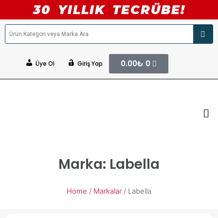
30 YILLIK TECRÜBE!
0.00
₺
0
Üye Ol
Giriş Yap
Marka: Labella
Home
/
Markalar
/ Labella