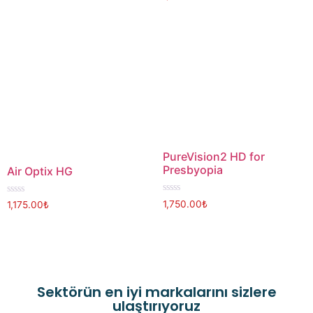
0
of
out
5
of
5
PureVision2 HD for
Presbyopia
Air Optix HG
Rated
Rated
1,750.00
₺
1,175.00
₺
0
0
out
out
of
of
5
5
Sektörün en iyi markalarını sizlere
ulaştırıyoruz