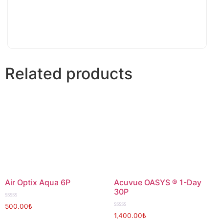
Related products
Air Optix Aqua 6P
Acuvue OASYS ® 1-Day
30P
Rated
500.00
₺
0
Rated
1,400.00
₺
out